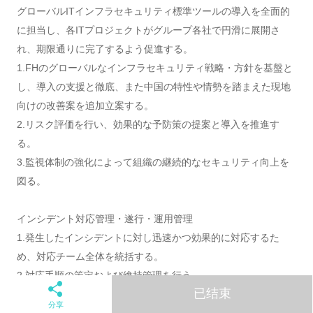
グローバルITインフラセキュリティ標準ツールの導入を全面的
に担当し、各ITプロジェクトがグループ各社で円滑に展開さ
れ、期限通りに完了するよう促進する。
1.FHのグローバルなインフラセキュリティ戦略・方針を基盤と
し、導入の支援と徹底、また中国の特性や情勢を踏まえた現地
向けの改善案を追加立案する。
2.リスク評価を行い、効果的な予防策の提案と導入を推進す
る。
3.監視体制の強化によって組織の継続的なセキュリティ向上を
図る。
インシデント対応管理・遂行・運用管理
1.発生したインシデントに対し迅速かつ効果的に対応するた
め、対応チーム全体を統括する。
2.対応手順の策定および維持管理を行う。
已结束
3.インシデント状況や対応経過は関係者に適時報告・共有し、
分享
円滑な情報伝達と対策実施を支援する。